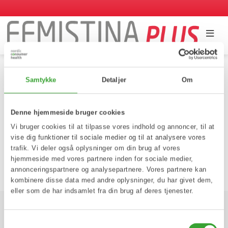
Hjem
/
Har Femistina Plus bivirkninger?
Samtykke
Detaljer
Om
Har Femistina Plus bivirkninger?
Denne hjemmeside bruger cookies
Vi bruger cookies til at tilpasse vores indhold og annoncer, til at
Nej. Der er ingen kendte bivirkninger.
vise dig funktioner til sociale medier og til at analysere vores
trafik. Vi deler også oplysninger om din brug af vores
hjemmeside med vores partnere inden for sociale medier,
Tilbage til spørgsmålssiden
annonceringspartnere og analysepartnere. Vores partnere kan
kombinere disse data med andre oplysninger, du har givet dem,
eller som de har indsamlet fra din brug af deres tjenester.
Samtykkevalg
Nordic Consumer Health AB