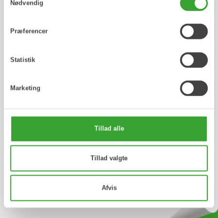
Nødvendig
Frydenlundsvej 30, 2950 Vedbæk
Præferencer
info@consumerhealth.dk
Statistik
consumerhealth.dk
Marketing
Tillad alle
Femistina Sverige
Tillad valgte
Webbproduktion:
Afvis