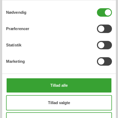
Samtykkevalg
Nødvendig
Nordic Consumer Health AB
Frydenlundsvej 30, 2950 Vedbæk
Præferencer
info@consumerhealth.dk
Statistik
consumerhealth.dk
Marketing
Tillad alle
Femistina Sverige
Tillad valgte
Webbproduktion: