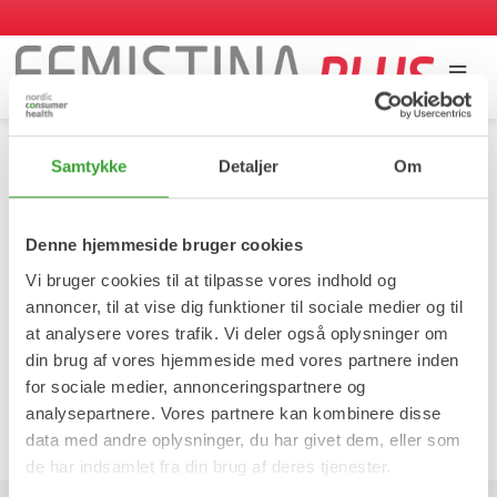
Hjem
/
Hvorfra kommer D-Mannose i Femistina
Samtykke
Detaljer
Om
Plus?
Hvorfra kommer D-Mannose i
Denne hjemmeside bruger cookies
Femistina Plus?
Vi bruger cookies til at tilpasse vores indhold og
annoncer, til at vise dig funktioner til sociale medier og til
at analysere vores trafik. Vi deler også oplysninger om
D-Mannose i Femistina Plus kommer fra lærketræet.
din brug af vores hjemmeside med vores partnere inden
for sociale medier, annonceringspartnere og
analysepartnere. Vores partnere kan kombinere disse
Tilbage til spørgsmålssiden
data med andre oplysninger, du har givet dem, eller som
de har indsamlet fra din brug af deres tjenester.