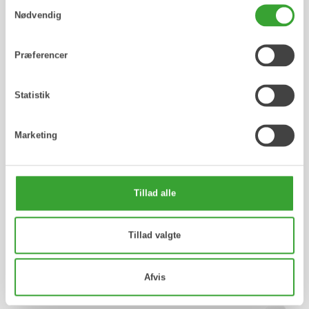
Samtykkevalg
Nordic Consumer Health AB
Nødvendig
Frydenlundsvej 30, 2950 Vedbæk
Præferencer
info@consumerhealth.dk
Statistik
consumerhealth.dk
Marketing
Tillad alle
Femistina Sverige
Tillad valgte
Afvis
Webbproduktion: